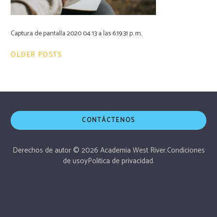
Captura de pantalla 2020 04 13 a las 6.19.31 p. m.
Navegación
OLDER POSTS
de
entradas
CONTÁCTENOS
Derechos de autor © 2026 Academia West River.
Condiciones
de uso
y
Politica de privacidad.