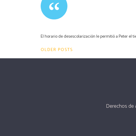
El horario de desescolarización le permitió a Peter el 
Navegación
OLDER POSTS
de
entradas
Derechos de 