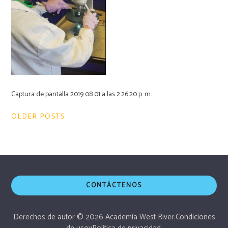
Captura de pantalla 2019 08 01 a las 2.26.20 p. m.
Navegación
OLDER POSTS
de
entradas
CONTÁCTENOS
Derechos de autor © 2026 Academia West River.
Condiciones