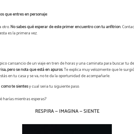
os que entres en personaje
:
 otro.
No sabes qué esperar de este primer encuentro con tu anfitrión
. Conta
esta es la primera vez.
 típico cansancio de un viaje en tren de horas y una caminata para buscar tu de
risa, pero se nota que está en apuros
. Te explica muy velozmente que le surg
e estás en tu casa y se va, no te da la oportunidad de acompañarle.
 como te sientes
y cual seria tu siguiente paso.
ué harías mientras esperas?
RESPIRA — IMAGINA — SIENTE