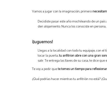
Vamos a jugar con la
imaginación
, primero
necesitam
Decidiste pasar este año mochileando de un país a
den alojamiento. Nunca los conociste en persona, 
¡Juguemos!
Llegas a la localidad con todo tu equipaje, con el
tocar la puerta,
tu anfitrión abre con una gran son
salir. Te entrega las llaves de su casa, te dice qu
Te voy a pedir que
te tomes un tiempo para reflexionar
¿Qué podrías hacer mientras tu anfitrión no está? ¿Q