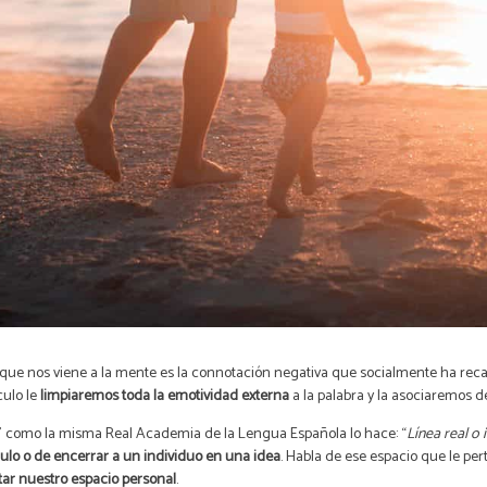
ue nos viene a la mente es la connotación negativa que socialmente ha recaído
culo le
limpiaremos toda la emotividad externa
a la palabra y la asociaremos 
te” como la misma Real Academia de la Lengua Española lo hace: “
Línea real o
ulo o de encerrar a un individuo en una idea
. Habla de ese espacio que le pe
tar nuestro espacio personal
.