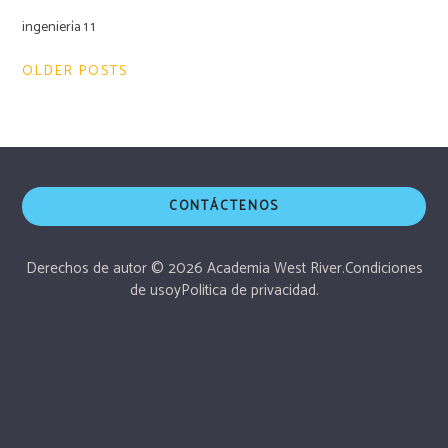
ingeniería 1 1
Navegación
OLDER POSTS
de
entradas
CONTÁCTENOS
Derechos de autor © 2026 Academia West River.
Condiciones
de uso
y
Politica de privacidad.