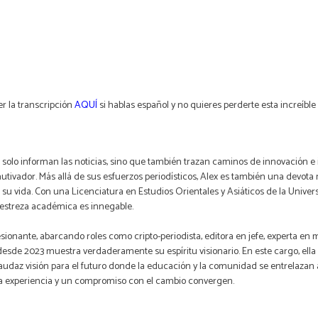
r la transcripción
AQUÍ
si hablas español y no quieres perderte esta increíble 
o solo informan las noticias, sino que también trazan caminos de innovación 
autivador. Más allá de sus esfuerzos periodísticos, Alex es también una devot
su vida. Con una Licenciatura en Estudios Orientales y Asiáticos de la Unive
 destreza académica es innegable.
sionante, abarcando roles como cripto-periodista, editora en jefe, experta en
de 2023 muestra verdaderamente su espíritu visionario. En este cargo, ella l
daz visión para el futuro donde la educación y la comunidad se entrelazan 
, la experiencia y un compromiso con el cambio convergen.