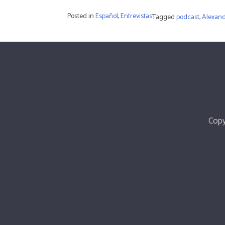
Posted in
Español
,
Entrevistas
Tagged
podcast
,
Alexan
Copy