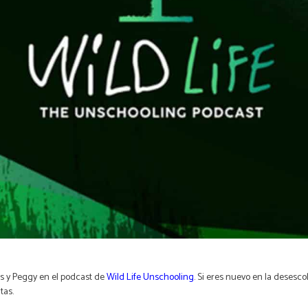
s y Peggy en el podcast de
Wild Life Unschooling
. Si eres nuevo en la desesco
tas.