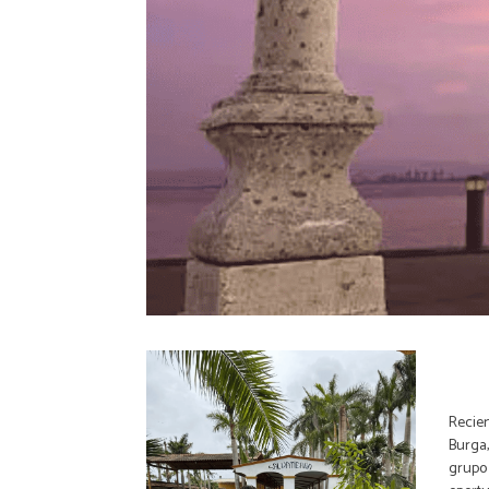
Recien
Burga,
grupo 