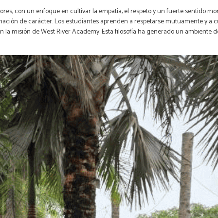
ores, con un enfoque en cultivar la empatía, el respeto y un fuerte sentido mo
 formación de carácter. Los estudiantes aprenden a respetarse mutuamente y a
n la misión de West River Academy. Esta filosofía ha generado un ambiente de