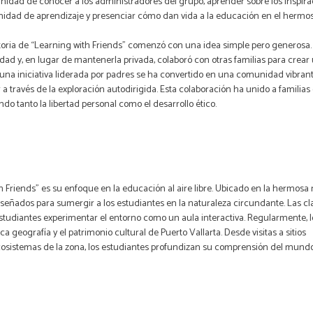
nidad de conocer a los administradores del grupo, aprender sobre los inspir
dad de aprendizaje y presenciar cómo dan vida a la educación en el hermoso
toria de “Learning with Friends” comenzó con una idea simple pero generosa
dad y, en lugar de mantenerla privada, colaboró con otras familias para crear
na iniciativa liderada por padres se ha convertido en una comunidad vibrante
 a través de la exploración autodirigida. Esta colaboración ha unido a famil
ndo tanto la libertad personal como el desarrollo ético.
Friends” es su enfoque en la educación al aire libre. Ubicado en la hermosa 
señados para sumergir a los estudiantes en la naturaleza circundante. Las cl
s estudiantes experimentar el entorno como un aula interactiva. Regularmente, 
a geografía y el patrimonio cultural de Puerto Vallarta. Desde visitas a sitios
ecosistemas de la zona, los estudiantes profundizan su comprensión del mund