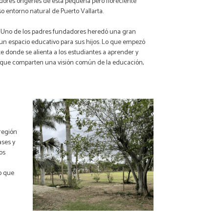
adores orígenes de esta pequeña pero floreciente
 entorno natural de Puerto Vallarta.
. Uno de los padres fundadores heredó una gran
 un espacio educativo para sus hijos. Lo que empezó
 donde se alienta a los estudiantes a aprender y
ias que comparten una visión común de la educación,
región
ases y
los
o que