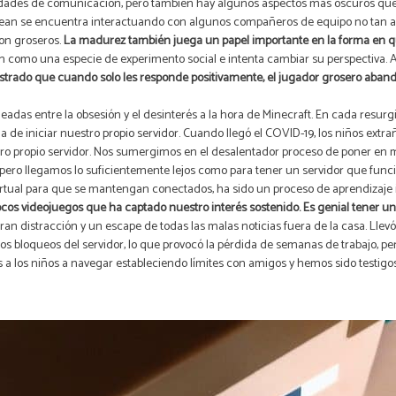
ilidades de comunicación, pero también hay algunos aspectos más oscuros qu
Dean se encuentra interactuando con algunos compañeros de equipo no tan a
son groseros.
La madurez también juega un papel importante en la forma en qu
ón como una especie de experimento social e intenta cambiar su perspectiva. A
trado que cuando solo les responde positivamente, el jugador grosero aband
eadas entre la obsesión y el desinterés a la hora de Minecraft. En cada resu
a de iniciar nuestro propio servidor. Cuando llegó el COVID-19, los niños extr
 propio servidor. Nos sumergimos en el desalentador proceso de poner en m
 llegamos lo suficientemente lejos como para tener un servidor que funcion
rtual para que se mantengan conectados, ha sido un proceso de aprendizaje in
ocos videojuegos que ha captado nuestro interés sostenido. Es genial tener un 
an distracción y un escape de todas las malas noticias fuera de la casa. Llev
os bloqueos del servidor, lo que provocó la pérdida de semanas de trabajo, p
a los niños a navegar estableciendo límites con amigos y hemos sido testigos 