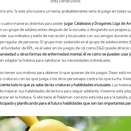
vista constructivo.
o año. Si este año tuviera un tema, probablemente sería el juego en todas s
a cuatro maneras distintas para poder
jugar Calabozos y Dragones: Liga de 
on un grupo de adolescentes después de la escuela, o dirigiendo sus propios 
der sus métodos y estilo de narración y los prueba con sus amigos durante s
po regular de personas. El grupo más sostenido es el grupo de adolescentes d
mie, el fundador de RPL, ve el valor en los juegos de rol como D&D puede ofrecer
 ansiedad u otras formas de enfermedad mental, él ve cómo se pueden usar j
 adaptar la historia para satisfacer las necesidades individuales.
 tienen sus motivos para obtener lo que quieren de los juegos. Dean está muy 
las criaturas con las que juega o los otros personajes contra los que lucha. Viv
ente todo lo que ya sabe de las criaturas y habilidades inusuales.
Las histori
 de mejorar sus habilidades de lectura para seguir adelante. Vivienne está ad
nzar en la historia. Si ella tiene el Pokémon correcto está lista para la batall
cipado y planificando para el futuro habilidades que son tan importantes para 