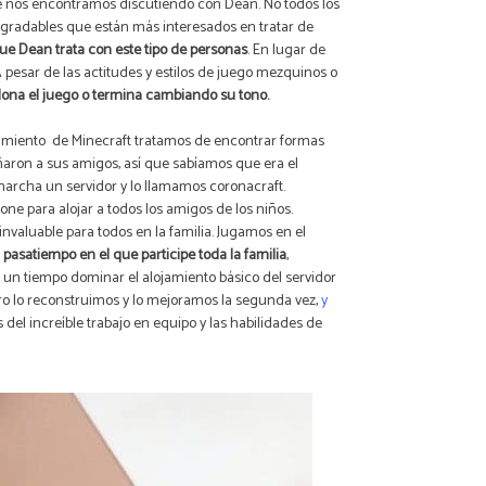
e nos encontramos discutiendo con Dean. No todos los
gradables que están más interesados en tratar de
e Dean trata con este tipo de personas
. En lugar de
 pesar de las actitudes y estilos de juego mezquinos o
ona el juego o termina cambiando su tono.
rgimiento de Minecraft tratamos de encontrar formas
añaron a sus amigos, así que sabíamos que era el
archa un servidor y lo llamamos coronacraft.
e para alojar a todos los amigos de los niños.
valuable para todos en la familia. Jugamos en el
pasatiempo en el que participe toda la familia
,
ó un tiempo dominar el alojamiento básico del servidor
ero lo reconstruimos y lo mejoramos la segunda vez,
y
del increíble trabajo en equipo y las habilidades de