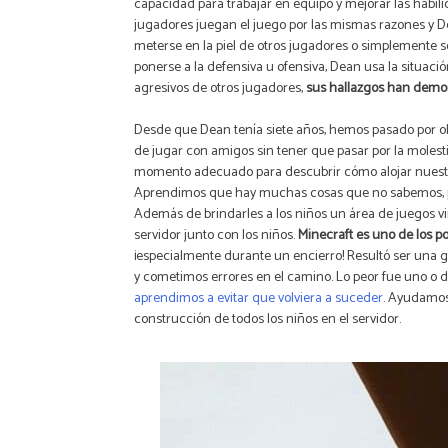
capacidad para trabajar en equipo y mejorar las hab
jugadores juegan el juego por las mismas razones y 
meterse en la piel de otros jugadores o simplemente 
ponerse a la defensiva u ofensiva, Dean usa la situaci
agresivos de otros jugadores,
sus hallazgos han demos
Desde que Dean tenía siete años, hemos pasado por ol
de jugar con amigos sin tener que pasar por la molesti
momento adecuado para descubrir cómo alojar nuestro
Aprendimos que hay muchas cosas que no sabemos, pero
Además de brindarles a los niños un área de juegos vi
servidor junto con los niños.
Minecraft es uno de los p
¡especialmente durante un encierro! Resultó ser una gr
y cometimos errores en el camino. Lo peor fue uno o d
aprendimos a evitar que volviera a suceder
. Ayudamos 
construcción de todos los niños en el servidor.