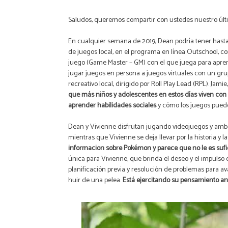
Saludos, queremos compartir con ustedes nuestro últim
En cualquier semana de 2019, Dean podría tener hast
de juegos local, en el programa en línea Outschool, c
juego (Game Master – GM) con el que juega para apren
jugar juegos en persona a juegos virtuales con un gru
recreativo local, dirigido por Roll Play Lead (RPL). Ja
que más niños y adolescentes en estos días viven con
aprender habilidades sociales
y cómo los juegos pueden
Dean y Vivienne disfrutan jugando videojuegos y ambos
mientras que Vivienne se deja llevar por la historia y 
información sobre Pokémon y parece que no le es sufici
única para Vivienne, que brinda el deseo y el impulso
planificación previa y resolución de problemas para ava
huir de una pelea.
Está ejercitando su pensamiento anti