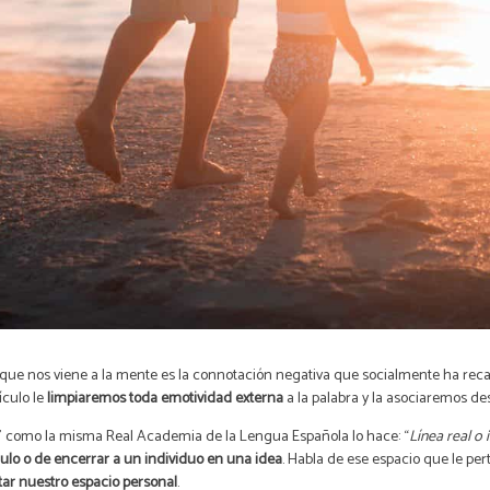
ue nos viene a la mente es la connotación negativa que socialmente ha recaído
ículo le
limpiaremos toda emotividad externa
a la palabra y la asociaremos d
te” como la misma Real Academia de la Lengua Española lo hace: “
Línea real o
ulo o de encerrar a un individuo en una idea
. Habla de ese espacio que le pe
tar nuestro espacio personal
.