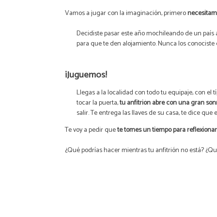
Vamos a jugar con la
imaginación
, primero
necesitam
Decidiste pasar este año mochileando de un país a 
para que te den alojamiento. Nunca los conociste 
¡Juguemos!
Llegas a la localidad con todo tu equipaje, con el
tocar la puerta,
tu anfitrión abre con una gran son
salir. Te entrega las llaves de su casa, te dice qu
Te voy a pedir que
te tomes un tiempo para reflexionar
¿Qué podrías hacer mientras tu anfitrión no está? ¿Q