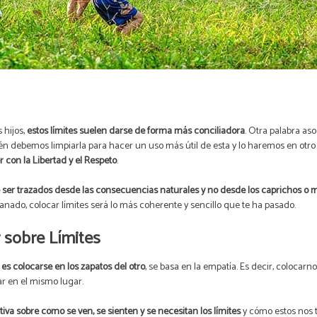
 hijos,
estos límites suelen darse de forma más conciliadora
. Otra palabra as
én debemos limpiarla para hacer un uso más útil de esta y lo haremos en otro
 con la Libertad y el Respeto
.
 ser trazados desde las consecuencias naturales y no desde los caprichos o 
sanado, colocar límites será lo más coherente y sencillo que te ha pasado.
r sobre Límites
es colocarse en los zapatos del otro
, se basa en la empatía. Es decir, colocarn
tar en el mismo lugar.
va sobre cómo se ven, se sienten y se necesitan los límites
y cómo estos nos 