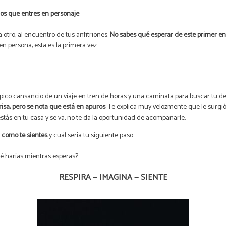
os que entres en personaje
:
otro, al encuentro de tus anfitriones.
No sabes qué esperar de este primer e
en persona, esta es la primera vez.
 típico cansancio de un viaje en tren de horas y una caminata para buscar tu de
risa, pero se nota que está en apuros
. Te explica muy velozmente que le surg
e estás en tu casa y se va, no te da la oportunidad de acompañarle.
 como te sientes
y cuál sería tu siguiente paso.
ué harías mientras esperas?
RESPIRA — IMAGINA — SIENTE